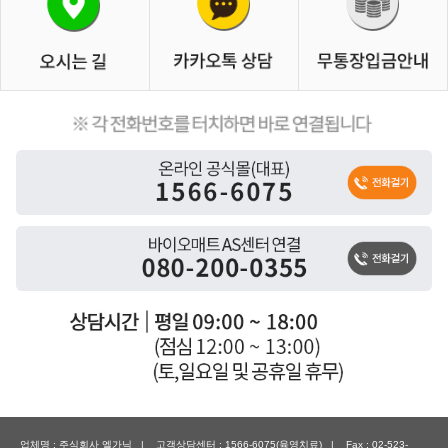
업체명 : 주식회사 엘가닉 | 고객상담센터 : 1566-6075(육영치료) | Fax : 02-523-