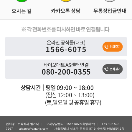
업체명 : 주식회사 엘가닉 | 고객상담센터 : 1566-6075(육영치료) | Fax : 02-523-
7267 | alganic@alganic.com | 서울특별시 서초구 동광로 57-5(방배동) 남일빌딩 2층