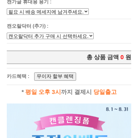
캔가글 휴대용 용기 :
캔오랄닥터 (추가) :
총 상품 금액
0
원
카드혜택 :
무이자 할부 혜택
*
평일 오후 3시
까지 결제시
당일출고