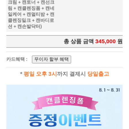
크림 + 캔토너 + 캔선크
림 + 캔클렌징폼 + 캔네
일케어 + 캔멀티밤 + 캔
클렌징밀크 + 캔바디로
션 + 캔손발닥터)
총 상품 금액
345,000
원
카드혜택 :
무이자 할부 혜택
*
평일 오후 3시
까지 결제시
당일출고