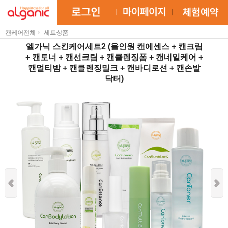
캔케어전체
세트상품
엘가닉 스킨케어세트2 (올인원 캔에센스 + 캔크림
+ 캔토너 + 캔선크림 + 캔클렌징폼 + 캔네일케어 +
캔멀티밤 + 캔클렌징밀크 + 캔바디로션 + 캔손발
닥터)