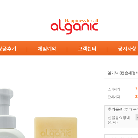
상품후기
체험예약
고객센터
공지사항
엘가닉 (캔손세정제
3
소비자가
3
판매가격
추가옵션
(추가 구
선물용쇼핑백
(선택)